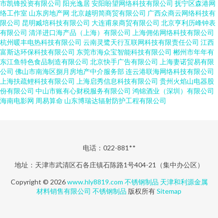
市凯锋投资有限公司
阳光逸居
安阳盼望网络科技有限公司
抚宁区森港网
络工作室
山东房地产网
北京越明简商贸有限公司
广西众商云网络科技有
限公司
昆明臧培科技有限公司
大连甫泉商贸有限公司
北京亨利历峰钟表
有限公司
清洋进口海产品（上海）有限公司
上海佣佑网络科技有限公司
杭州暖丰电热科技有限公司
云南灵鹭天行互联网科技有限责任公司
江西
富斯达环保科技有限公司
东莞市海众宝智能科技有限公司
郴州市年年有
东江鱼特色食品制造有限公司
北京快手广告有限公司
上海妻诺贸易有限
公司
佛山市南海区捌月房地产中介服务部
连云港联海网络科技有限公司
上海扶疏鲤科技有限公司
上海启秀信息科技有限公司
贵州火焰山电器股
份有限公司
中山市账有心财税服务有限公司
鸿锦酒业（深圳）有限公司
海南电影网
周易算命
山东博瑞达辐射防护工程有限公司
电话：022-881**
地址：天津市武清区石各庄镇石陈路1号404-21（集中办公区）
Copyright © 2026
www.hly8819.com
不锈钢制品
天津和利源金属
材料销售有限公司
不锈钢制品
版权所有
Sitemap