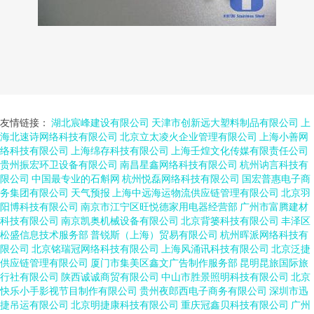
友情链接：
湖北宸峰建设有限公司
天津市创新远大塑料制品有限公司
上
海北速诗网络科技有限公司
北京立太凌火企业管理有限公司
上海小善网
络科技有限公司
上海绵存科技有限公司
上海壬煌文化传媒有限责任公司
贵州振宏环卫设备有限公司
南昌星鑫网络科技有限公司
杭州讷言科技有
限公司
中国最专业的石斛网
杭州悦磊网络科技有限公司
国宏普惠电子商
务集团有限公司
天气预报
上海中远海运物流供应链管理有限公司
北京羽
阳博科技有限公司
南京市江宁区旺悦德家用电器经营部
广州市富腾建材
科技有限公司
南京凯奥机械设备有限公司
北京背篓科技有限公司
丰泽区
松盛信息技术服务部
普锐斯（上海）贸易有限公司
杭州晖派网络科技有
限公司
北京铭瑞冠网络科技有限公司
上海风涌讯科技有限公司
北京泛捷
供应链管理有限公司
厦门市集美区鑫文广告制作服务部
昆明昆旅国际旅
行社有限公司
陕西诚诚商贸有限公司
中山市胜景照明科技有限公司
北京
快乐小手影视节目制作有限公司
贵州夜郎西电子商务有限公司
深圳市迅
捷吊运有限公司
北京明捷康科技有限公司
重庆冠鑫贝科技有限公司
广州